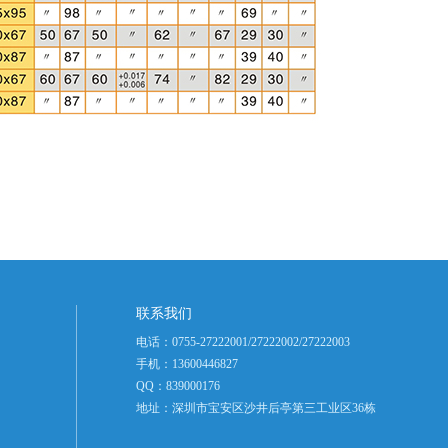
联系我们
电话：0755-27222001/27222002/27222003
手机：13600446827
QQ：839000176
地址：深圳市宝安区沙井后亭第三工业区36栋