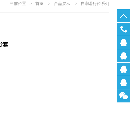
当前位置
>
首页
>
产品展示
>
自润滑行位系列
0755-
导套
2722200
刘小
姐
林小
姐
汪小
姐
张先
生