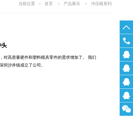
当前位置
>
首页
>
产品展示
>
冲压模系列
冲头
0755-
，对高质量硬件和塑料模具零件的需求增加了。 我们
深圳沙井镇成立了公司。
2722200
刘小
姐
林小
姐
汪小
姐
张先
生