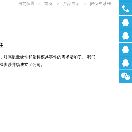
当前位置
>
首页
>
产品展示
>
限位夹系列
0755-
2722200
刘小
柱
姐
林小
，对高质量硬件和塑料模具零件的需求增加了。 我们
姐
汪小
深圳沙井镇成立了公司。
姐
张先
生