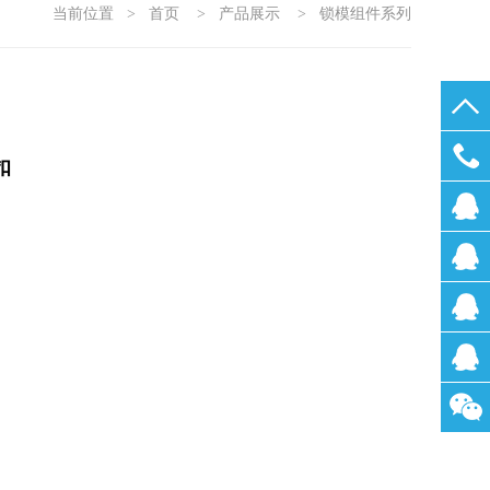
当前位置
>
首页
>
产品展示
>
锁模组件系列
扣
0755-
2722200
刘小
姐
林小
姐
汪小
姐
张先
生