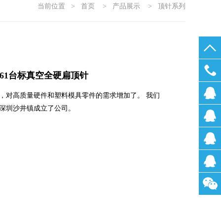
当前位置
>
首页
>
产品展示
>
顶针系列
D-61台标真空全硬扁顶针
0755-
，对高质量硬件和塑料模具零件的需求增加了。 我们
深圳沙井镇成立了公司。
2722200
刘小
姐
林小
姐
汪小
姐
张先
生