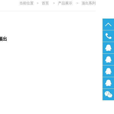
当前位置
>
首页
>
产品展示
>
顶出系列
顶出
0755-
2722200
刘小
姐
林小
姐
汪小
姐
张先
生